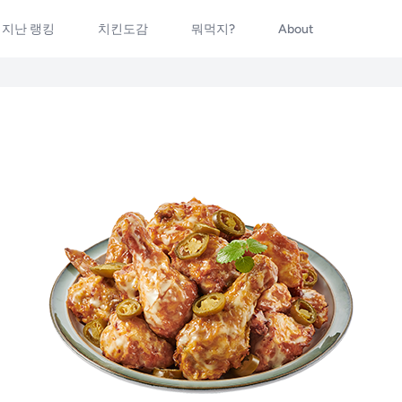
지난 랭킹
치킨도감
뭐먹지?
About