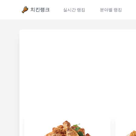
치킨랭크
실시간 랭킹
분야별 랭킹