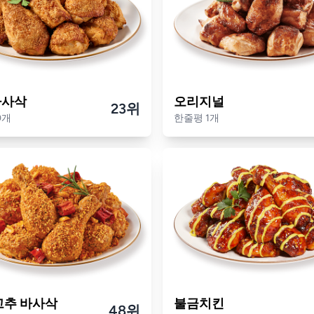
바사삭
오리지널
23위
0개
한줄평 1개
고추 바사삭
불금치킨
48위