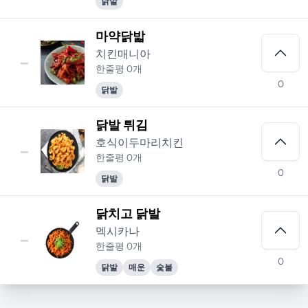
닭발
마약닭밟
-
치킨매니아
한줄평 0개
0
닭발
닭발 튀김
-
호식이두마리치킨
한줄평 0개
0
닭발
닭치고 닭발
-
멕시카나
한줄평 0개
0
닭발
매운
숯불