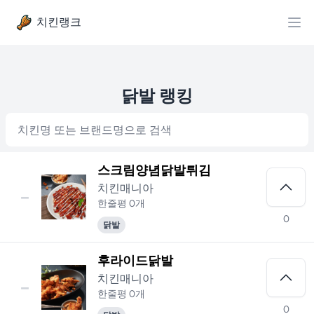
치킨랭크
닭발 랭킹
스크림양념닭발튀김
-
치킨매니아
한줄평 0개
0
닭발
후라이드닭발
-
치킨매니아
한줄평 0개
0