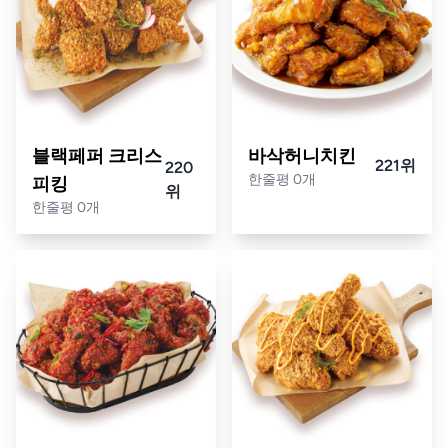
블랙페퍼 크리스
바삭허니치킨
221위
220
한줄평 0개
피킹
위
한줄평 0개