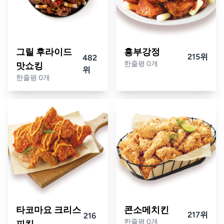
그릴 후라이드
흥부강정
215위
482
한줄평 0개
맛쇼킹
위
한줄평 0개
타코마요 크리스
콘소메치킨
217위
216
한줄평 0개
피킹