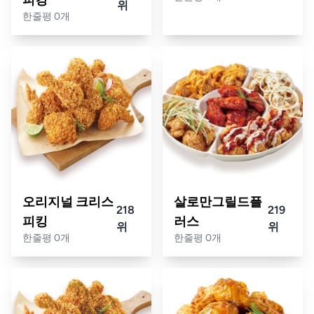
위
한줄평 0개
오리지널 크리스
살로만그릴드플
218
219
피킹
러스
위
위
한줄평 0개
한줄평 0개