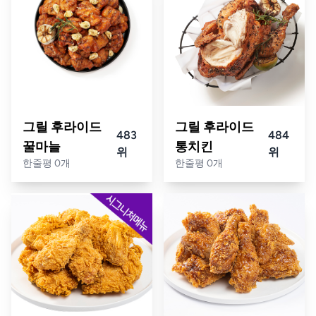
그릴 후라이드
그릴 후라이드
483
484
꿀마늘
통치킨
위
위
한줄평 0개
한줄평 0개