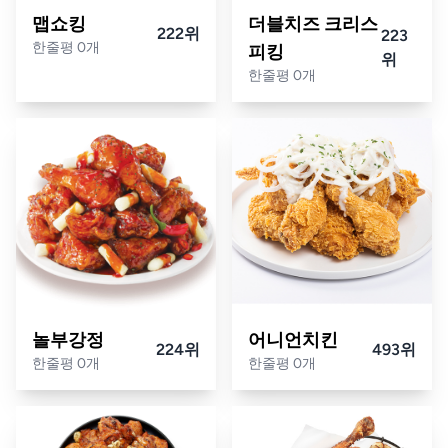
맵쇼킹
더블치즈 크리스
222위
223
한줄평 0개
피킹
위
한줄평 0개
놀부강정
어니언치킨
224위
493위
한줄평 0개
한줄평 0개