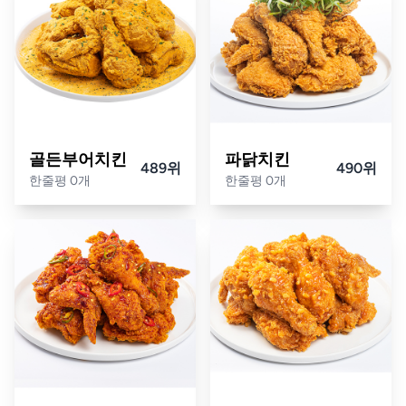
골든부어치킨
파닭치킨
489위
490위
한줄평 0개
한줄평 0개