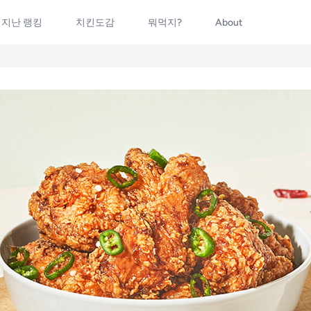
지난 랭킹
치킨도감
뭐먹지?
About