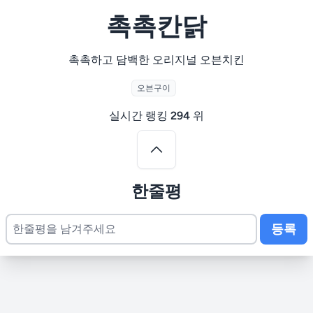
촉촉칸닭
촉촉하고 담백한 오리지널 오븐치킨
오븐구이
실시간 랭킹
294
위
한줄평
등록