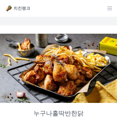
치킨랭크
누구나홀딱반한닭