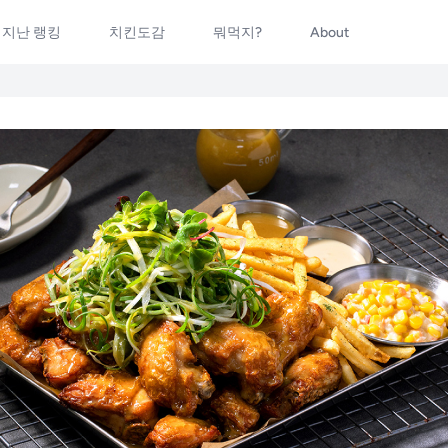
지난 랭킹
치킨도감
뭐먹지?
About