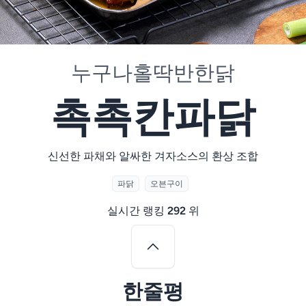
누구나홀딱반한닭
촉촉칸파닭
신선한 파채와 알싸한 겨자소스의 환상 조합
파닭
오븐구이
실시간 랭킹
292
위
한줄평