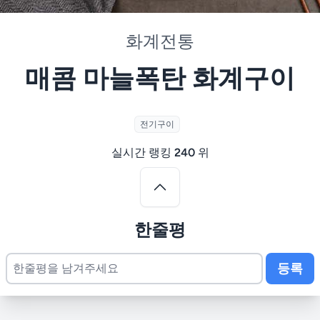
화계전통
매콤 마늘폭탄 화계구이
전기구이
실시간 랭킹
240
위
한줄평
등록