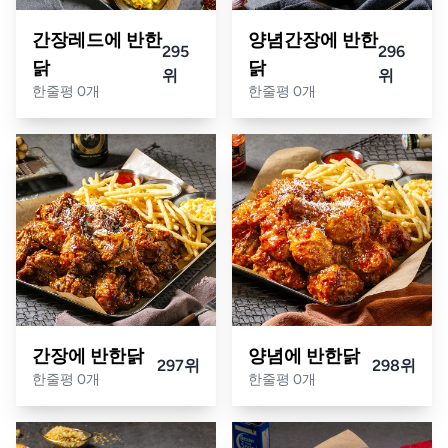
간장레드에 반한
양념간장에 반한
295
296
닭
닭
위
위
한줄평 0개
한줄평 0개
간장에 반한닭
양념에 반한닭
297위
298위
한줄평 0개
한줄평 0개