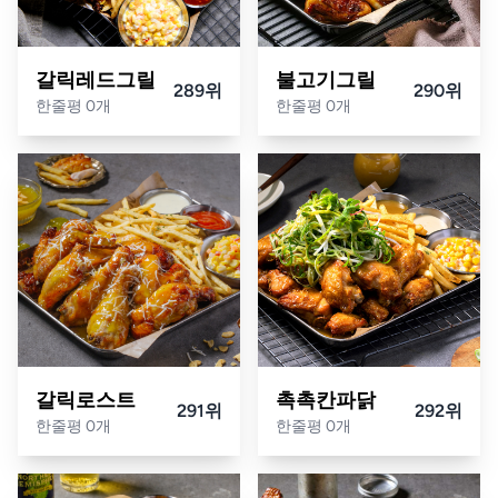
갈릭레드그릴
불고기그릴
289위
290위
한줄평 0개
한줄평 0개
갈릭로스트
촉촉칸파닭
291위
292위
한줄평 0개
한줄평 0개