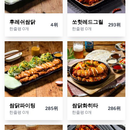
후레쉬쌈닭
쏘핫레드그릴
4위
293위
한줄평 0개
한줄평 0개
쌈닭파이팅
쌈닭화히타
285위
286위
한줄평 0개
한줄평 0개