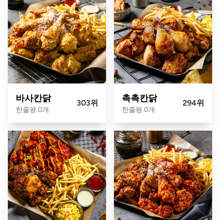
바사칸닭
촉촉칸닭
303위
294위
한줄평 0개
한줄평 0개