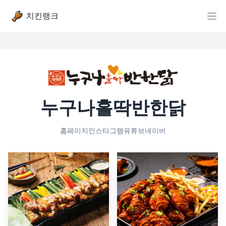
치킨랭크
누구나홀딱반한닭
홈페이지
인스타그램
유튜브
네이버