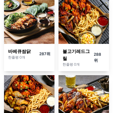
바베큐쌈닭
불고기레드그
287위
288
한줄평 0개
릴
위
한줄평 0개